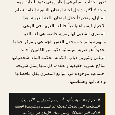
تدور أحداث الفيلم في إطار زمني ضيق للغاية، يوم
واحد لا أكثر، داخل لجنة امتحان الثانوية العامة نظام
المنازل، وتحديداً خلال امتحان اللغة العربية. هذا
الاختيار ليس اعتباطياً، فاللغة العربية في الوعي
المصري الشعبي لها رمزية خاصة، هي لغة الدين
والهوية والتراث، وجعل الغش الجماعي يتمركز حولها
تحديداً هو ضربة سينمائية ذكية من الكاتبين أحمد
الزغبي وشيرين دياب. الكتابة محكمة البناء، شخصياتها
نماذج بشرية حقيقية ومعقدة، كل منها يمثل شريحة
اجتماعية موجودة في الواقع المصري بكل تناقضاتها
وادعاءاتها وهشاشتها.
المخرج خالد دياب أثبت أنه يفهم الفرق بين الكوميديا
السطحية التي تضحك للحظة ثم تُنسى، والكوميديا العبثية
الذكية التي تضحكك وتبقى معك. الإيقاع في برشامة