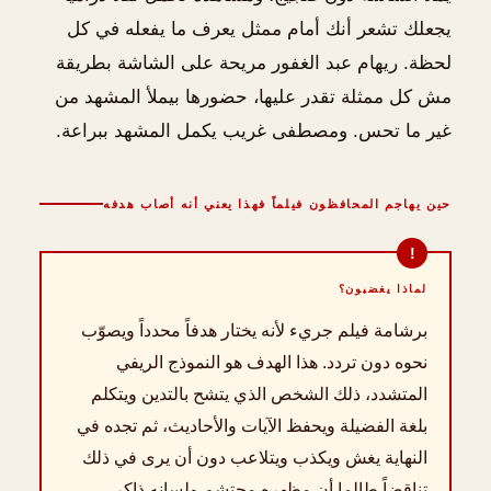
يجعلك تشعر أنك أمام ممثل يعرف ما يفعله في كل
لحظة. ريهام عبد الغفور مريحة على الشاشة بطريقة
مش كل ممثلة تقدر عليها، حضورها بيملأ المشهد من
غير ما تحس. ومصطفى غريب يكمل المشهد ببراعة.
حين يهاجم المحافظون فيلماً فهذا يعني أنه أصاب هدفه
لماذا يغضبون؟
برشامة فيلم جريء لأنه يختار هدفاً محدداً ويصوّب
نحوه دون تردد. هذا الهدف هو النموذج الريفي
المتشدد، ذلك الشخص الذي يتشح بالتدين ويتكلم
بلغة الفضيلة ويحفظ الآيات والأحاديث، ثم تجده في
النهاية يغش ويكذب ويتلاعب دون أن يرى في ذلك
تناقضاً طالما أن مظهره محتشم ولسانه ذاكر.