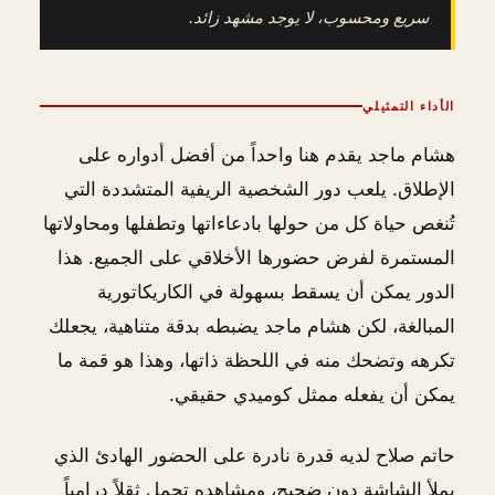
سريع ومحسوب، لا يوجد مشهد زائد.
الأداء التمثيلي
هشام ماجد يقدم هنا واحداً من أفضل أدواره على
الإطلاق. يلعب دور الشخصية الريفية المتشددة التي
تُنغص حياة كل من حولها بادعاءاتها وتطفلها ومحاولاتها
المستمرة لفرض حضورها الأخلاقي على الجميع. هذا
الدور يمكن أن يسقط بسهولة في الكاريكاتورية
المبالغة، لكن هشام ماجد يضبطه بدقة متناهية، يجعلك
تكرهه وتضحك منه في اللحظة ذاتها، وهذا هو قمة ما
يمكن أن يفعله ممثل كوميدي حقيقي.
حاتم صلاح لديه قدرة نادرة على الحضور الهادئ الذي
يملأ الشاشة دون ضجيج، ومشاهده تحمل ثقلاً درامياً