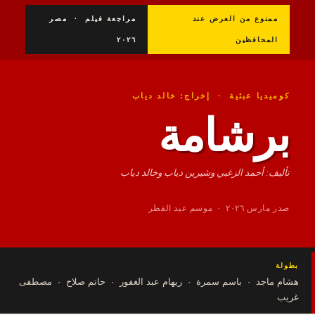
ممنوع من العرض عند
مراجعة فيلم · مصر
المحافظين
٢٠٢٦
كوميديا عبثية · إخراج: خالد دياب
برشامة
تأليف: أحمد الزغبي وشيرين دياب وخالد دياب
صدر مارس ٢٠٢٦ · موسم عيد الفطر
طولة
شام ماجد · باسم سمرة · ريهام عبد الغفور · حاتم صلاح · مصطفى
ريب