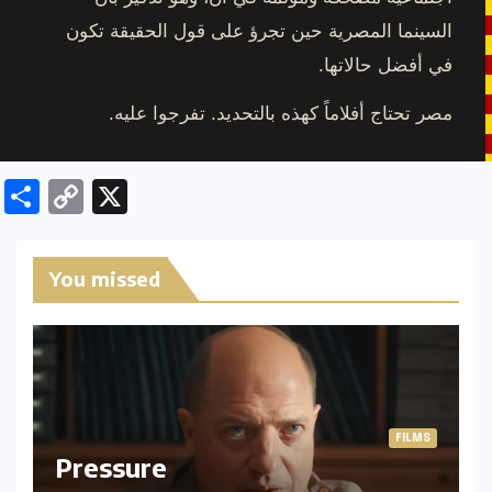
السينما المصرية حين تجرؤ على قول الحقيقة تكون
في أفضل حالاتها.
مصر تحتاج أفلاماً كهذه بالتحديد. تفرجوا عليه.
S
C
X
h
o
ar
p
You missed
e
y
Li
n
k
FILMS
Pressure